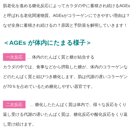
肌老化を進める糖化反応によってカラダの中に蓄積され続けるAGEs
と呼ばれる老化関連物質。AGEsがコラーゲンにできやすい理由は？
なぜ全身に蓄積され続けるの？原因と予防策を解明していきます！
＜AGEs が体内にたまる様子＞
一次反応
… 体内のたんぱく質と糖が結合する
カラダの中では、食事などから摂取した糖が、体内のコラーゲンな
どのたんぱく質と結びつき糖化します。肌は代謝の遅いコラーゲン
が70％を占めているため糖化しやすい器官です。
二次反応
… 糖化したたんぱく質は体内で、様々な反応をくり
返し受ける代謝の遅いたんぱく質は、糖化反応や酸化反応をくり返
し受け続けます。