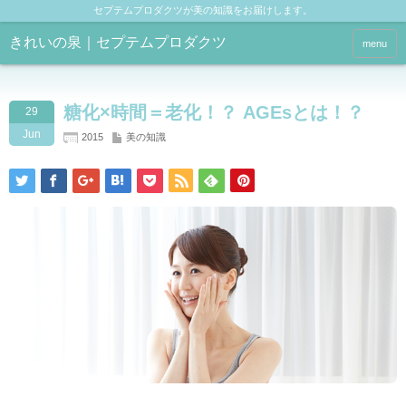
セプテムプロダクツが美の知識をお届けします。
きれいの泉｜セプテムプロダクツ
menu
糖化×時間＝老化！？ AGEsとは！？
29
Jun
2015
美の知識