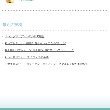
最近の投稿
メロングリソディン®の研究報告
知っておきたい、細胞が自らキレイになる”チカラ”
紫外線だけでなく、”近赤外線”も肌に悪いってホント！？
もっと知りたい！ エイジングの基本
三大美容成分 ～コラーゲン、エラスチン、ヒアルロン酸のおはなし。～