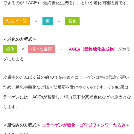
できるのが「AGEs（最終糖化生成物）」という老化関連物質です。
たんぱく質
＋
糖
＝
糖化
＜老化の方程式＞
糖化
×
様々な反応
＝
AGEs（最終糖化生成物）
がカラ
ダにたまる
皮膚中のたんぱく質の約70％を占めるコラーゲンは特に代謝が遅い
ため、糖化や酸化など様々な反応を受けやすいのです。その結果コ
ラーゲンには、AGEsが蓄積し、弾力低下や茶褐色化などの原因とな
ります。
＜肌悩みの方程式＞
コラーゲンが糖化
＝
ゴワゴワ
＋
シワ・たるみ
＋